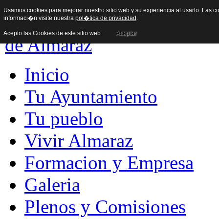
Usamos cookies para mejorar nuestro sitio web y su experiencia al usarlo. Las co
informaci�n visite nuestra
pol�tica de privacidad
.
Acepto las Cookies de este sitio web.
Aceptar
Inicio
Tu Ayuntamiento
Tu pueblo
Vivir Almaraz
Formacion y Empresa
Galeria
Plenos y Comisiones