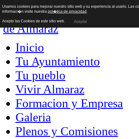
Usamos cookies para mejorar nuestro sitio web y su experiencia al usarlo. Las co
informaci�n visite nuestra
pol�tica de privacidad
.
Acepto las Cookies de este sitio web.
Aceptar
Inicio
Tu Ayuntamiento
Tu pueblo
Vivir Almaraz
Formacion y Empresa
Galeria
Plenos y Comisiones