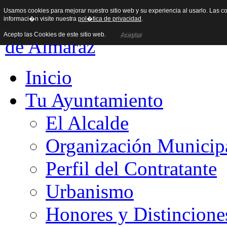
Usamos cookies para mejorar nuestro sitio web y su experiencia al usarlo. Las co
informaci�n visite nuestra
pol�tica de privacidad
.
Acepto las Cookies de este sitio web.
Aceptar
Inicio
Tu Ayuntamiento
El Alcalde
Organización Municip
Perfil del Contratante
Urbanismo
Honores y Distincione