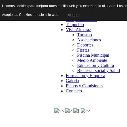
Usamos cookies para mejorar nuestro sitio web y su experiencia al usarlo. Las co
Inicio
Acepto las Cookies de este sitio web.
Aceptar
Tu Ayuntamiento
Tu pueblo
Vivir Almaraz
Turismo
Asociaciones
Deportes
Fiestas
Piscina Municipal
Medio Ambiente
Educación y Cultura
Bienestar social y Salud
Formacion y Empresa
Galeria
Plenos y Comisiones
Contacto