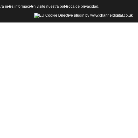
 Para m�s informaci�n visite nuestra
pol�tica de privacidad
.